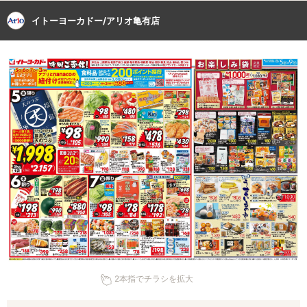
イトーヨーカドー/アリオ亀有店
2本指でチラシを拡大