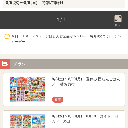
8/5(水)〜8/9(日) 特別ご奉仕!
1 / 1
拡大
８日・１８日・２８日はほとんど全品が５％OFF 毎月8のつく日はハッ
ピーデー
チラシ
8/8(土)〜8/10(月) 夏休み 団らんごはん
／ 日替お買得
新着
8/5(水)〜8/10(月) 8月10日はイトーヨー
カドーの日