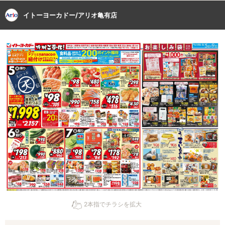
イトーヨーカドー/アリオ亀有店
2本指でチラシを拡大