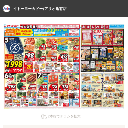
イトーヨーカドー/アリオ亀有店
2本指でチラシを拡大