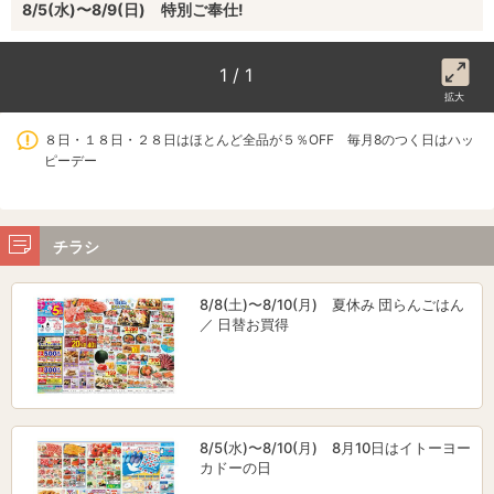
8/5(水)〜8/9(日) 特別ご奉仕!
1 / 1
拡大
８日・１８日・２８日はほとんど全品が５％OFF 毎月8のつく日はハッ
ピーデー
チラシ
8/8(土)〜8/10(月) 夏休み 団らんごはん
／ 日替お買得
8/5(水)〜8/10(月) 8月10日はイトーヨー
カドーの日