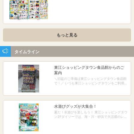
もっと見る
タイムライン
東江ショッピングタウン食品館からのご
案内
＼旧盆のご準備は東江ショッピングタウン食品館
で！／ いつも東江ショッピングタウンをご利用い
ただきありがとうございます！ もうすぐやってく
る旧盆に向けて、食品館では「旧盆特設コーナ
ー」を展開いたしました！ ごちそうに欠かせない
**「熊本県産しいたけ」や、お出汁の旨みを引き
立てる「枕崎産削り節」**など、豊富に取り揃え
水遊びグッズが大集合！
ております。 久しぶりにご家族やご親戚が集まる
夏だ！水遊びを楽しもう！ 東江ショッピングタウ
大切な日。 美味しいお料理で、あたたかい時間を
ン2Fダイソーでは、海・川・砂浜で大活躍のレジ
過ごしませんか？ 皆さまのお越しを、スタッフ一
ャーアイテムが勢ぞろいしています 定番の水鉄砲
同心よりお待ちしております！
から、可愛い砂場セットまで ￥100（税込￥11
0）〜 お得に揃いますよ！ 夏休みの準備はぜひ当