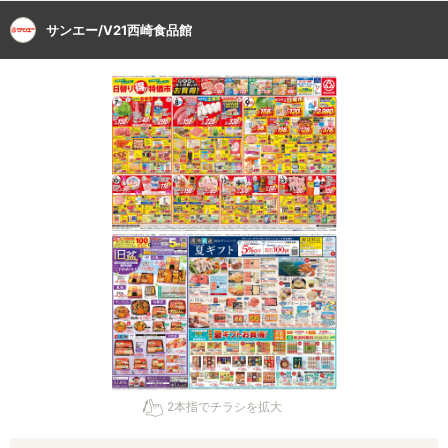
サンエー/V21西崎食品館
2本指でチラシを拡大