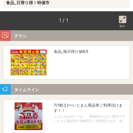
食品_日替り得！特価市
1 / 1
拡大
チラシ
食品_毎日得だ値8月
タイムライン
7/18(土)〜いとまん商品券ご利用頂けま
す！！
こんにちは(o^―^o) 西崎店からのご案内です
いとまん商品券が西崎店でご利用頂けます。使用
出来るのが赤の商品券のみとなります。 「ご利用
期間：令和８年７月１８日（土）〜令和８年１０