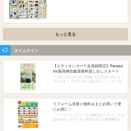
もっと見る
タイムライン
【エディオンカード会員様限定】Panaso
nic最高峰炊飯器無料貸し出しスタート
いつもエディオンをご利用いただきありがとうご
ざいます！ 【エディオン具志川メインシティ店限
定】 8月1日（土）〜9月30日（水）までの期間限
定で、Panasonicの最高峰炊飯器「SRX910D」の
貸出サービスを実施いたします！ エディオンカー
ド会員様限定で、お一人様【最大1週間】たっぷ
りお試しいただけます。 「購入前にじっくり試し
リフォーム見積り無料＆まとめ買いで更
てみたい」「話題の高級炊飯器で炊いたごはんを
にお得に！
食べてみたい」という方は、ぜひこの機会にご利
「リフォームってどこもに頼めばいいの？」 とお
用ください！ 貸出機の数には限りがございます。
悩みの方へ エディオン具志川店なら家電製品だけ
（予約優先・先着順となりますのでお早めに申し
でなく トイレやレンジフード、ＩＨクッキングヒ
込みください）
ーターや 給湯器など幅広く商品を取り扱いしてい