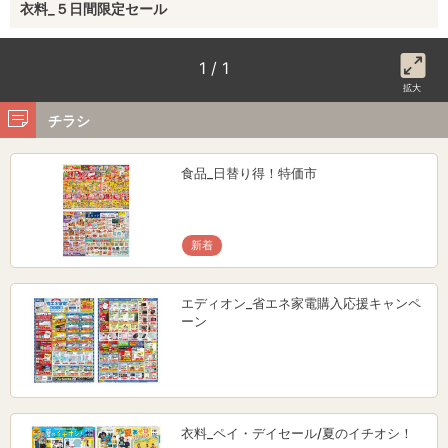
衣料_５日間限定セール
1 / 1
拡大
チラシ
食品_日替り得！特価市
新着
エディオン_省エネ家電購入応援キャンペ
ーン
衣料_ペイ・デイセール/夏のイチオシ！