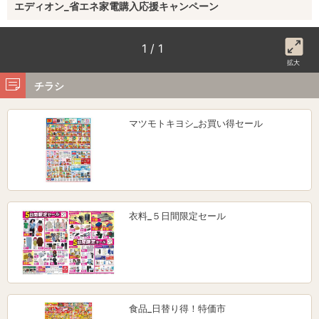
エディオン_省エネ家電購入応援キャンペーン
1 / 1
拡大
チラシ
マツモトキヨシ_お買い得セール
衣料_５日間限定セール
食品_日替り得！特価市