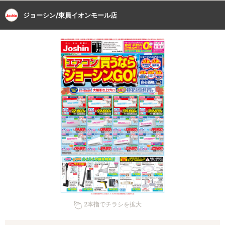
ジョーシン/東員イオンモール店
2本指でチラシを拡大