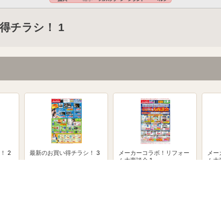
得チラシ！ 1
！ 2
最新のお買い得チラシ！ 3
メーカーコラボ！リフォー
メー
ム大商談会 1
ム大
powered by Shufoo!©