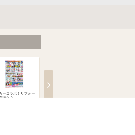
カーコラボ！リフォー
絶賛発売中！ブラウン シル
「無線式防犯カメラ
商談会 2
クシェーバーNevo
とならJoshinへ！