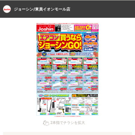
ジョーシン/東員イオンモール店
2本指でチラシを拡大