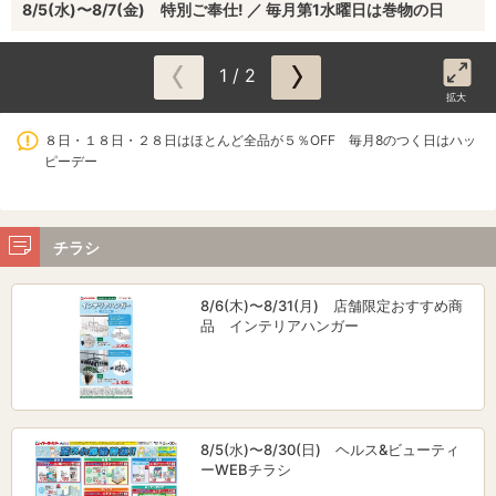
8/5(水)〜8/7(金) 特別ご奉仕! ／ 毎月第1水曜日は巻物の日
1 / 2
拡大
８日・１８日・２８日はほとんど全品が５％OFF 毎月8のつく日はハッ
ピーデー
チラシ
8/6(木)〜8/31(月) 店舗限定おすすめ商
品 インテリアハンガー
8/5(水)〜8/30(日) ヘルス&ビューティ
ーWEBチラシ