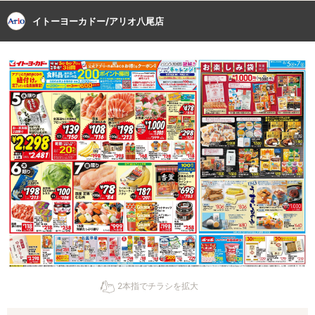
イトーヨーカドー/アリオ八尾店
2本指でチラシを拡大