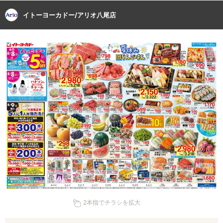
イトーヨーカドー/アリオ八尾店
2本指でチラシを拡大