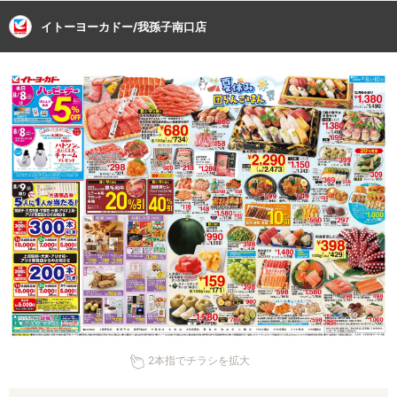
イトーヨーカドー/我孫子南口店
2本指でチラシを拡大