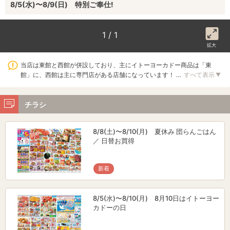
8/5(水)〜8/9(日) 特別ご奉仕!
1 / 1
拡大
当店は東館と西館が併設しており、主にイトーヨーカドー商品は「東
館」に、西館は主に専門店がある店舗になっています！ …
すべて表示
▼
チラシ
8/8(土)〜8/10(月) 夏休み 団らんごはん
／ 日替お買得
新着
8/5(水)〜8/10(月) 8月10日はイトーヨー
カドーの日