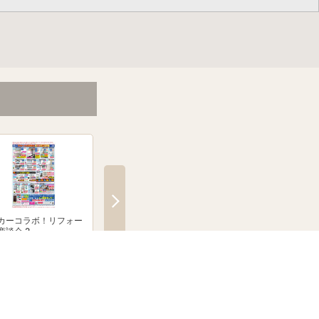
カーコラボ！リフォー
絶賛発売中！ブラウン シル
「無線式防犯カメラ
商談会 2
クシェーバーNevo
とならJoshinへ！