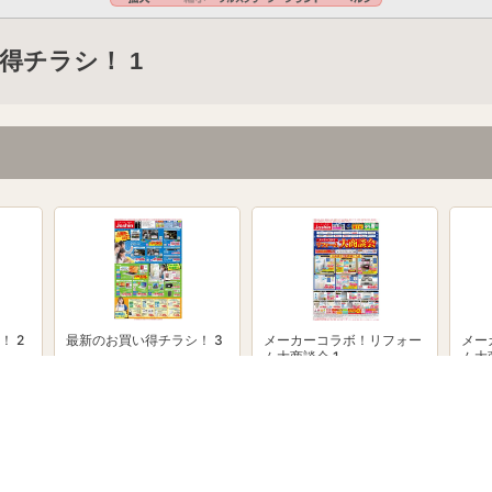
得チラシ！ 1
！ 2
最新のお買い得チラシ！ 3
メーカーコラボ！リフォー
メー
ム大商談会 1
ム大
powered by Shufoo!©