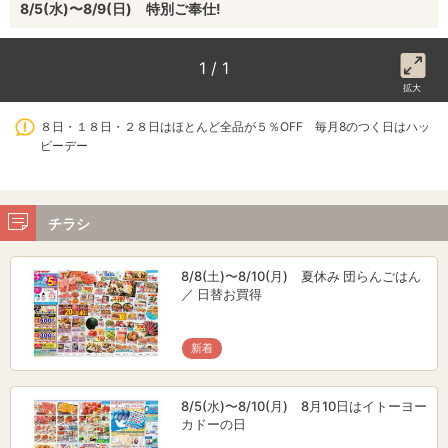
8/5(水)〜8/9(日) 特別ご奉仕!
1 / 1
拡大
８日・１８日・２８日はほとんど全品が５％OFF 毎月8のつく日はハッ
ピーデー
チラシ
8/8(土)〜8/10(月) 夏休み 団らんごはん
／ 日替お買得
新着
8/5(水)〜8/10(月) 8月10日はイトーヨー
カドーの日