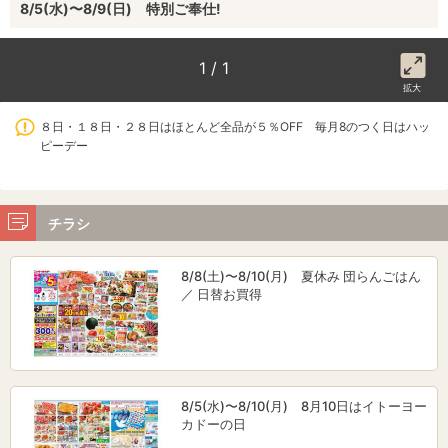
8/5(水)〜8/9(日) 特別ご奉仕!
1 / 1
拡大
８日・１８日・２８日はほとんど全品が５％OFF 毎月8のつく日はハッ
ピーデー
チラシ
8/8(土)〜8/10(月) 夏休み 団らんごはん
／ 日替お買得
8/5(水)〜8/10(月) 8月10日はイトーヨー
カドーの日