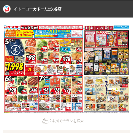
イトーヨーカドー/上永谷店
2本指でチラシを拡大