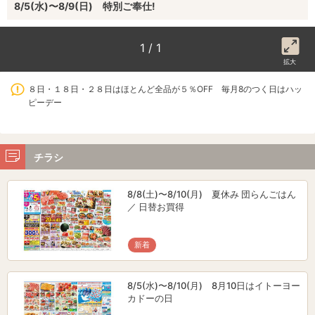
8/5(水)〜8/9(日) 特別ご奉仕!
1 / 1
拡大
８日・１８日・２８日はほとんど全品が５％OFF 毎月8のつく日はハッ
ピーデー
チラシ
8/8(土)〜8/10(月) 夏休み 団らんごはん
／ 日替お買得
新着
8/5(水)〜8/10(月) 8月10日はイトーヨー
カドーの日