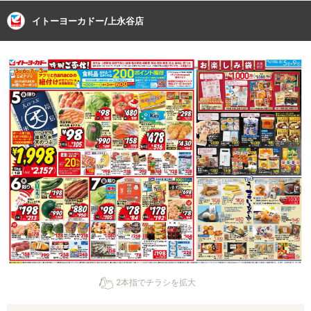
イトーヨーカドー/上永谷店
2本指でチラシを拡大