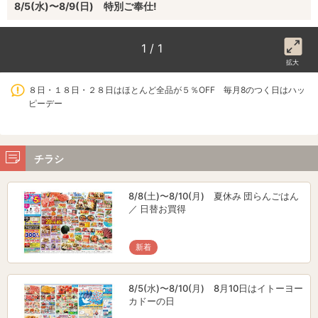
8/5(水)〜8/9(日) 特別ご奉仕!
1 / 1
拡大
８日・１８日・２８日はほとんど全品が５％OFF 毎月8のつく日はハッ
ピーデー
チラシ
8/8(土)〜8/10(月) 夏休み 団らんごはん
／ 日替お買得
新着
8/5(水)〜8/10(月) 8月10日はイトーヨー
カドーの日