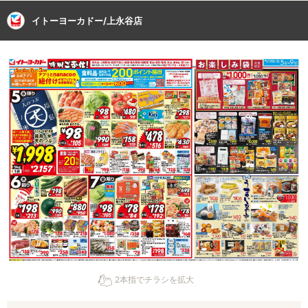
イトーヨーカドー/上永谷店
2本指でチラシを拡大