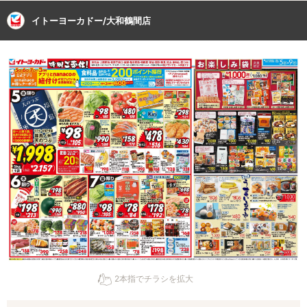
イトーヨーカドー/大和鶴間店
2本指でチラシを拡大