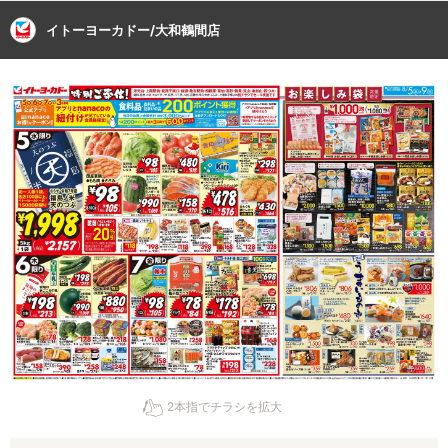
イトーヨーカドー/大和鶴間店
2本指でチラシを拡大