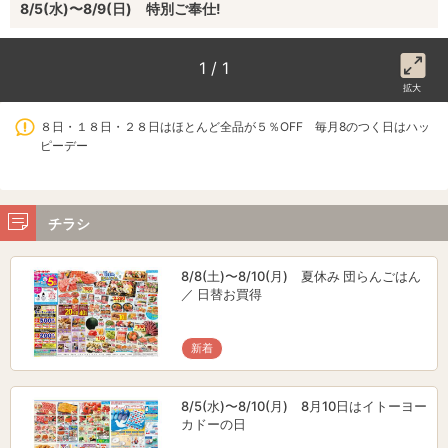
8/5(水)〜8/9(日) 特別ご奉仕!
1 / 1
拡大
８日・１８日・２８日はほとんど全品が５％OFF 毎月8のつく日はハッ
ピーデー
チラシ
8/8(土)〜8/10(月) 夏休み 団らんごはん
／ 日替お買得
新着
8/5(水)〜8/10(月) 8月10日はイトーヨー
カドーの日