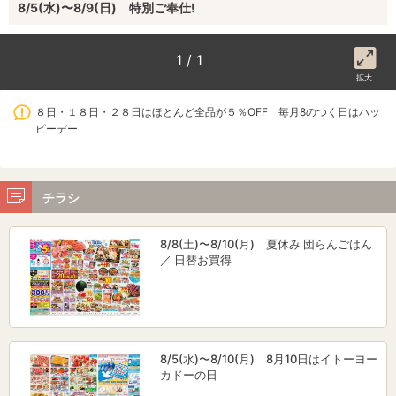
8/5(水)〜8/9(日) 特別ご奉仕!
1 / 1
拡大
８日・１８日・２８日はほとんど全品が５％OFF 毎月8のつく日はハッ
ピーデー
チラシ
8/8(土)〜8/10(月) 夏休み 団らんごはん
／ 日替お買得
8/5(水)〜8/10(月) 8月10日はイトーヨー
カドーの日