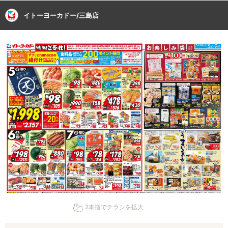
イトーヨーカドー/三島店
2本指でチラシを拡大