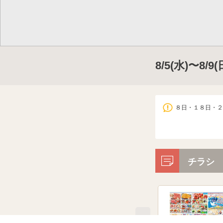
8/5(水)〜8/
８日・１８日・２
チラシ