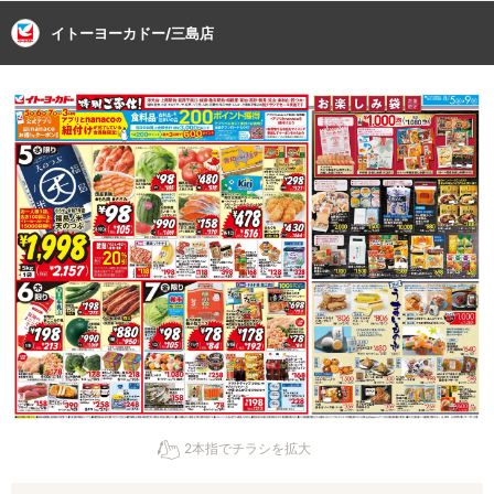
イトーヨーカドー/三島店
2本指でチラシを拡大