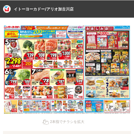
イトーヨーカドー/アリオ加古川店
2本指でチラシを拡大