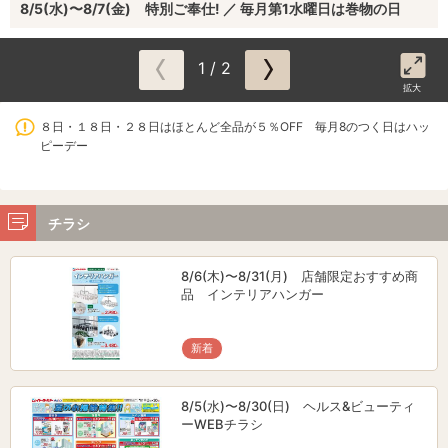
8/5(水)〜8/7(金) 特別ご奉仕! ／ 毎月第1水曜日は巻物の日
1 / 2
拡大
８日・１８日・２８日はほとんど全品が５％OFF 毎月8のつく日はハッ
ピーデー
チラシ
8/6(木)〜8/31(月) 店舗限定おすすめ商
品 インテリアハンガー
新着
8/5(水)〜8/30(日) ヘルス&ビューティ
ーWEBチラシ