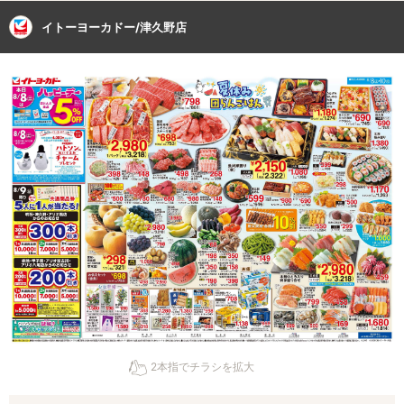
イトーヨーカドー/津久野店
2本指でチラシを拡大