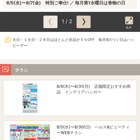
8/5(水)〜8/7(金) 特別ご奉仕! ／ 毎月第1水曜日は巻物の日
1 / 2
拡大
８日・１８日・２８日はほとんど全品が５％OFF 毎月8のつく日はハッ
ピーデー
チラシ
8/6(木)〜8/31(月) 店舗限定おすすめ商
品 インテリアハンガー
8/5(水)〜8/30(日) ヘルス&ビューティ
ーWEBチラシ