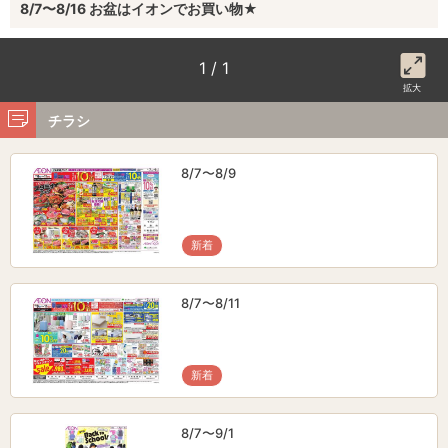
8/7〜8/16 お盆はイオンでお買い物★
1 / 1
拡大
チラシ
8/7〜8/9
新着
8/7〜8/11
新着
8/7〜9/1