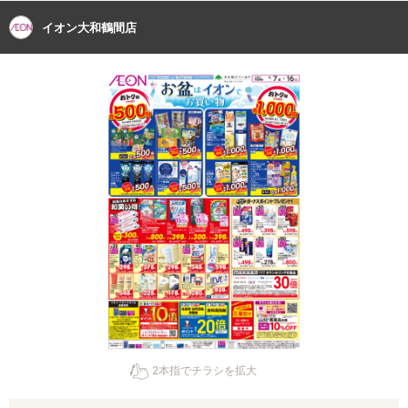
イオン大和鶴間店
2本指でチラシを拡大