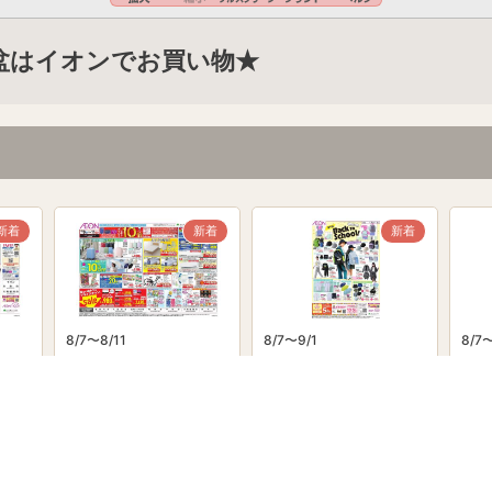
6 お盆はイオンでお買い物★
新着
新着
新着
8/7〜8/11
8/7〜9/1
8/7
powered by Shufoo!©