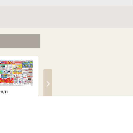
8/11
8/7〜9/1
8/7〜8/31