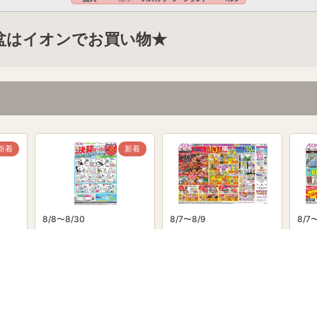
6 お盆はイオンでお買い物★
新着
新着
8/8〜8/30
8/7〜8/9
8/7〜
powered by Shufoo!©