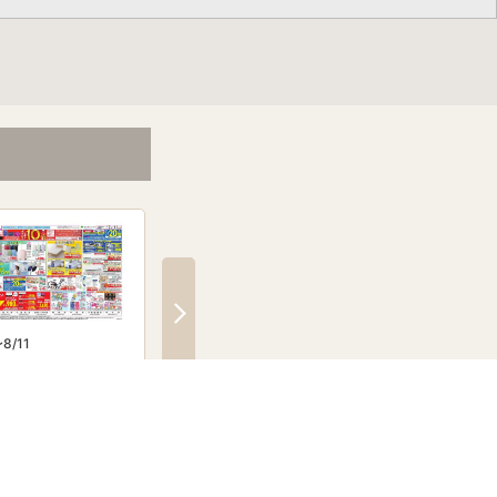
8/11
8/7〜9/1
8/7〜8/31