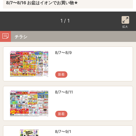
8/7〜8/16 お盆はイオンでお買い物★
1 / 1
拡大
チラシ
8/7〜8/9
新着
8/7〜8/11
新着
8/7〜9/1