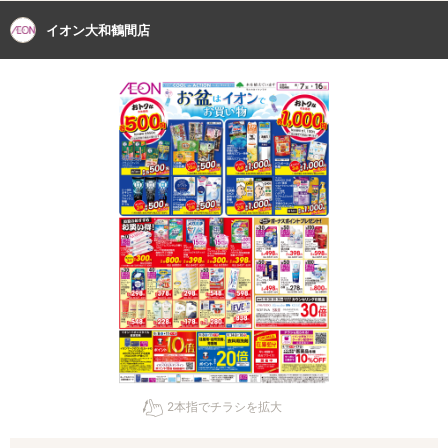
イオン大和鶴間店
2本指でチラシを拡大