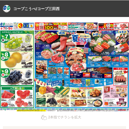
コープこうべ/コープ三田西
2本指でチラシを拡大