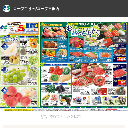
コープこうべ/コープ三田西
2本指でチラシを拡大