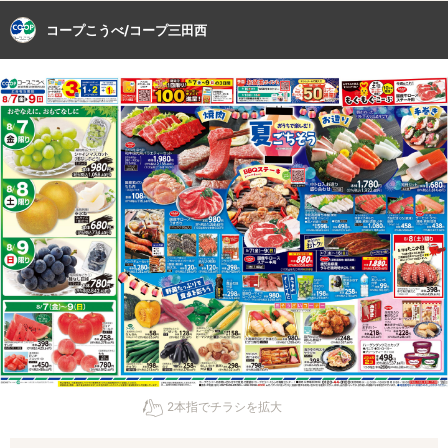
コープこうべ/コープ三田西
2本指でチラシを拡大