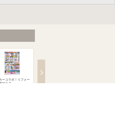
カーコラボ！リフォー
絶賛発売中！ブラウン シル
「無線式防犯カメラ
商談会 2
クシェーバーNevo
とならJoshinへ！