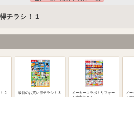
得チラシ！ 1
！ 2
最新のお買い得チラシ！ 3
メーカーコラボ！リフォー
メー
ム大商談会 1
ム大
powered by Shufoo!©