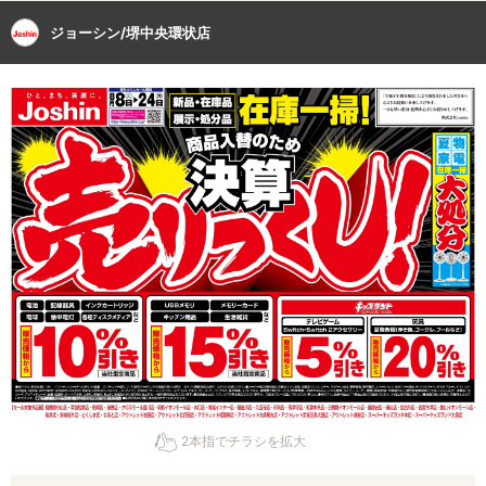
ジョーシン/堺中央環状店
2本指でチラシを拡大