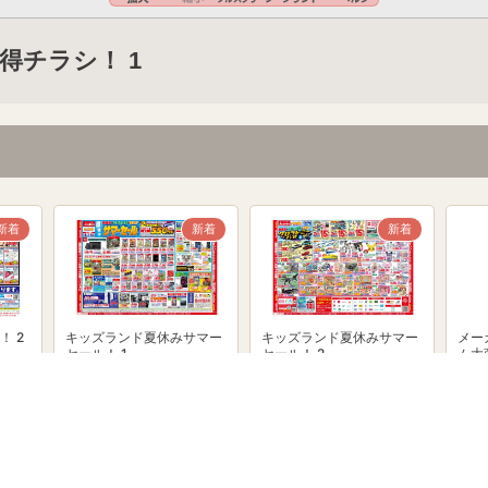
得チラシ！ 1
新着
新着
新着
！ 2
キッズランド夏休みサマー
キッズランド夏休みサマー
メー
セール！ 1
セール！ 2
ム大
powered by Shufoo!©