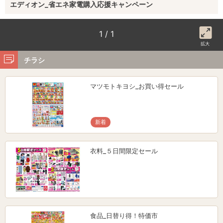
エディオン_省エネ家電購入応援キャンペーン
1 / 1
拡大
チラシ
マツモトキヨシ_お買い得セール
新着
衣料_５日間限定セール
食品_日替り得！特価市