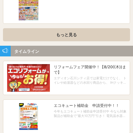
もっと見る
タイムライン
リフォームフェア開催中！【8/20((木))ま
で】
エディオン石川シティ店では家電だけでなく、 ト
イレや給湯器などの水回り商品から、 IHクッキン
グヒーターやレンジフードといった キッチン回り
の「住まいのリフォーム商品」も 幅広く取り扱っ
ております。 今なら8/20まで、『エコリフォー
ムフェア』を 開催中です。 フェア限定特典※1や
無金利ローン※2などに加え、 安心の『最大10年
エコキュート補助金 申請受付中！！
保証※3』も付いてきます！ お見積もりは無料で
今年もエコキュート補助金申請受付中 今なら対象
すので、ぜひお気軽に ご相談ください！ お客様
製品が補助金で’’最大10万円’’引き！ 電気温水器か
のご来店をお待ちしています！！ ※1 フェア限定
らの買い換えなら’’2万円’’増額！ エディオンで申
特典は対象のリフォーム工事をご成約いただいた
請受付すると補助金を後日 振込ではなく即時値引
方に限ります。 ※2 エディオンカード会員様限
でお安くご購入出来ます！ 更に指定クレジットで
定、当社指定の指定回数（例：当社指定商品・当