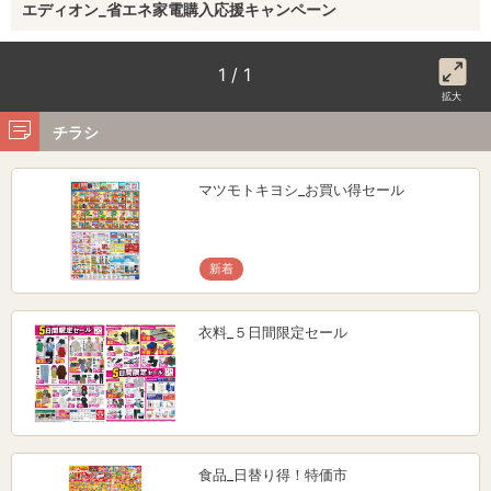
エディオン_省エネ家電購入応援キャンペーン
1 / 1
拡大
チラシ
マツモトキヨシ_お買い得セール
新着
衣料_５日間限定セール
食品_日替り得！特価市