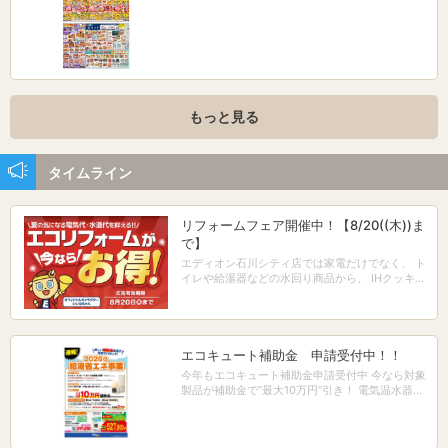
もっと見る
タイムライン
リフォームフェア開催中！【8/20((木))ま
で】
エディオン石川シティ店では家電だけでなく、 ト
イレや給湯器などの水回り商品から、 IHクッキン
グヒーターやレンジフードといった キッチン回り
の「住まいのリフォーム商品」も 幅広く取り扱っ
ております。 今なら8/20まで、『エコリフォー
ムフェア』を 開催中です。 フェア限定特典※1や
無金利ローン※2などに加え、 安心の『最大10年
エコキュート補助金 申請受付中！！
保証※3』も付いてきます！ お見積もりは無料で
今年もエコキュート補助金申請受付中 今なら対象
すので、ぜひお気軽に ご相談ください！ お客様
製品が補助金で’’最大10万円’’引き！ 電気温水器か
のご来店をお待ちしています！！ ※1 フェア限定
らの買い換えなら’’2万円’’増額！ エディオンで申
特典は対象のリフォーム工事をご成約いただいた
請受付すると補助金を後日 振込ではなく即時値引
方に限ります。 ※2 エディオンカード会員様限
でお安くご購入出来ます！ 更に指定クレジットで
定、当社指定の指定回数（例：当社指定商品・当