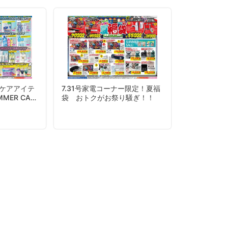
すケアアイテ
7.31号家電コーナー限定！夏福
MMER CAR
袋 おトクがお祭り騒ぎ！！