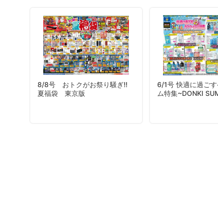
8/8号 おトクがお祭り騒ぎ!!
6/1号 快適に過ご
夏福袋 東京版
ム特集~DONKI SU
E COLLECTION~