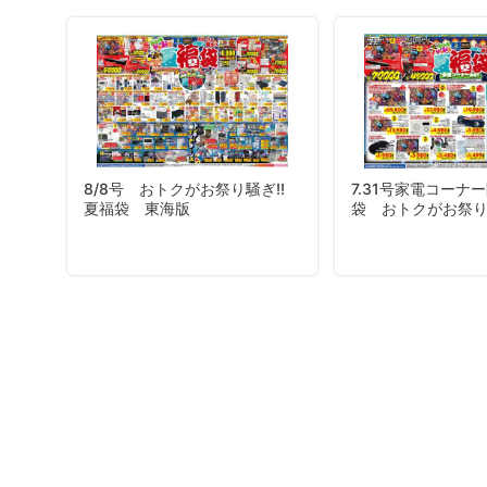
8/8号 おトクがお祭り騒ぎ!!
7.31号家電コーナ
夏福袋 東海版
袋 おトクがお祭