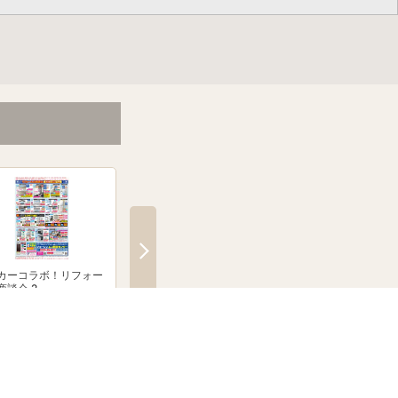
カーコラボ！リフォー
絶賛発売中！ブラウン シル
「無線式防犯カメラ
商談会 2
クシェーバーNevo
とならJoshinへ！