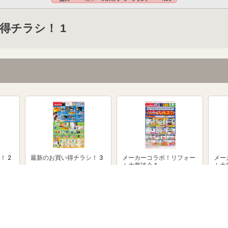
得チラシ！ 1
！ 2
最新のお買い得チラシ！ 3
メーカーコラボ！リフォー
メー
ム大商談会 1
ム大
powered by Shufoo!©