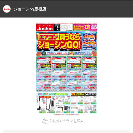
ジョーシン/彦根店
2本指でチラシを拡大