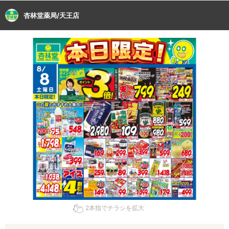
杏林堂薬局/天王店
2本指でチラシを拡大