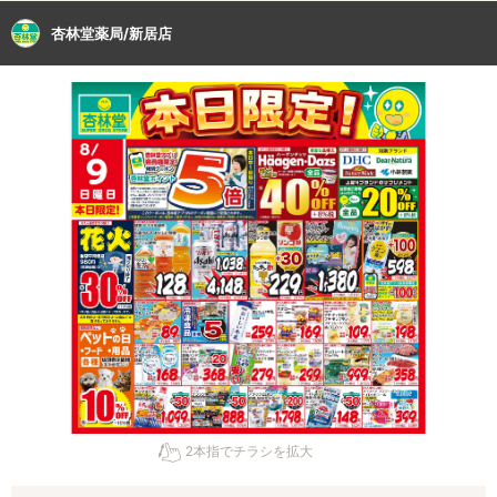
杏林堂薬局/新居店
2本指でチラシを拡大