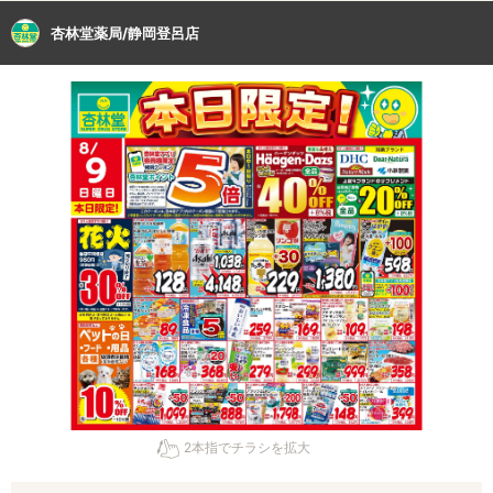
杏林堂薬局/静岡登呂店
2本指でチラシを拡大