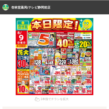
杏林堂薬局/テレビ静岡前店
2本指でチラシを拡大