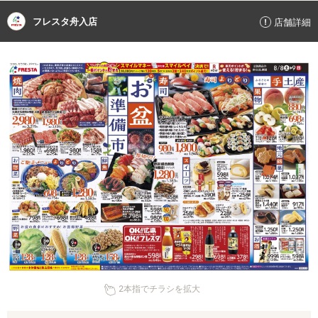
フレスタ舟入店
店舗詳細
2本指でチラシを拡大