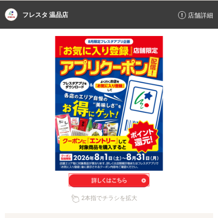
フレスタ 温品店
店舗詳細
2本指でチラシを拡大